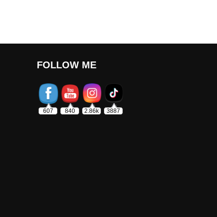
FOLLOW ME
607
840
2.86k
3887