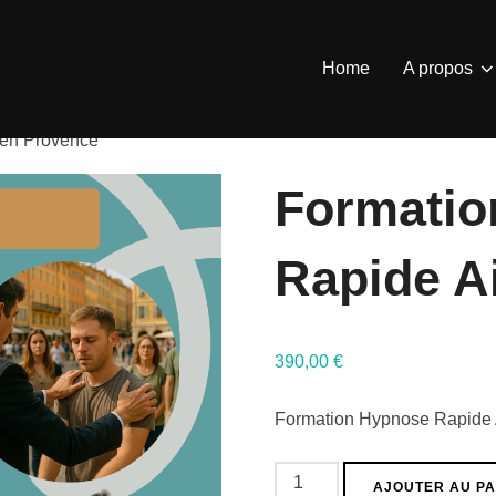
Home
A propos
 en Provence
Formatio
Rapide A
390,00
€
Formation Hypnose Rapide A
quantité
AJOUTER AU PA