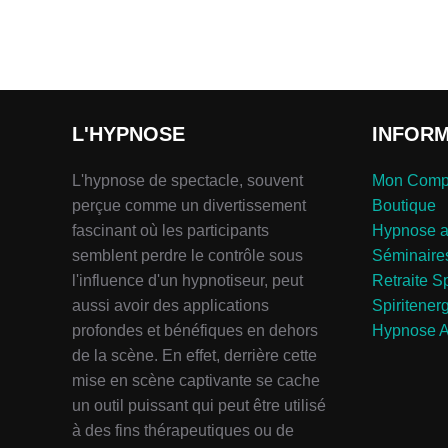
L'HYPNOSE
INFOR
L'hypnose de spectacle, souvent
Mon Comp
perçue comme un divertissement
Boutique
fascinant où les participants
Hypnose 
semblent perdre le contrôle sous
Séminaire
l'influence d'un hypnotiseur, peut
Retraite Sp
aussi avoir des applications
Spiritener
profondes et bénéfiques en dehors
Hypnose A
de la scène. En effet, derrière cette
mise en scène captivante se cache
un outil puissant qui peut être utilisé
à des fins thérapeutiques ou de