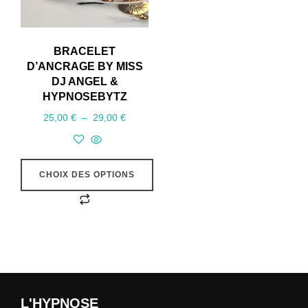
BRACELET
D’ANCRAGE BY MISS
DJ ANGEL &
HYPNOSEBYTZ
Plage
25,00
€
–
29,00
€
de
prix :
25,00 €
CHOIX DES OPTIONS
à
Ce
29,00 €
produit
a
plusieurs
variations.
Les
L'HYPNOSE