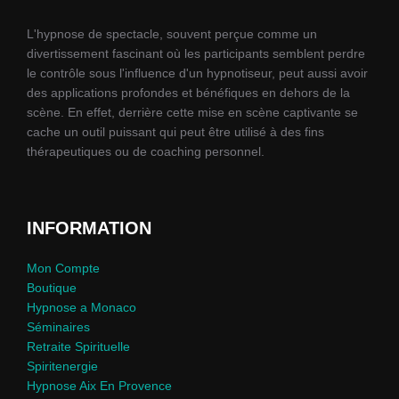
options
peuvent
L'hypnose de spectacle, souvent perçue comme un
divertissement fascinant où les participants semblent perdre
être
le contrôle sous l'influence d'un hypnotiseur, peut aussi avoir
choisies
des applications profondes et bénéfiques en dehors de la
sur
scène. En effet, derrière cette mise en scène captivante se
cache un outil puissant qui peut être utilisé à des fins
la
thérapeutiques ou de coaching personnel.
page
du
produit
INFORMATION
Mon Compte
Boutique
Hypnose a Monaco
Séminaires
Retraite Spirituelle
Spiritenergie
Hypnose Aix En Provence