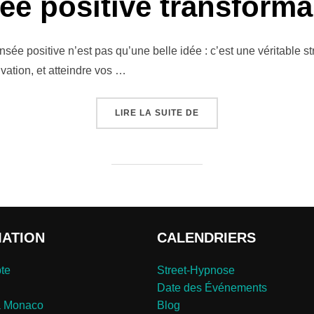
sée positive transformai
e positive n’est pas qu’une belle idée : c’est une véritable st
vation, et atteindre vos …
« ET SI LA PENSÉE POS
LIRE LA SUITE DE
MATION
CALENDRIERS
te
Street-Hypnose
Date des Événements
a Monaco
Blog