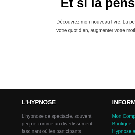
Et si la pen
Découvrez mon nouveau livre. La pensé
votre quotidien, augmenter votre moti
L'HYPNOSE
INFOR
L'hypnose de spectacle, souvent
Mon Comp
perçue comme un divertissement
Boutique
fascinant où les participants
Hypnose 