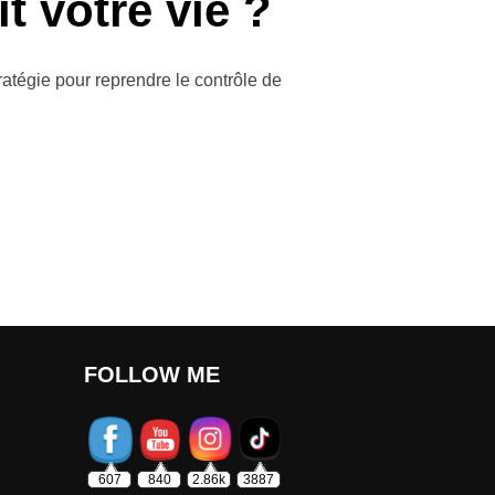
t votre vie ?
ratégie pour reprendre le contrôle de
ITIVE TRANSFORMAIT VOTRE VIE ? »
FOLLOW ME
607
840
2.86k
3887