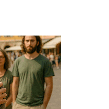
D’HYPNOSE : UNE SOIRÉE OÙ TOUT PEUT ARRIVER »